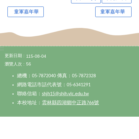
單
童軍嘉年華
童軍嘉年華
下
載
聯
絡
:::
更新日期
115-08-04
我
瀏覽人次
56
們
總機：
傳真：
05-7872040
05-7872328
115
網路電話市話代表號：
05-6341291
學
聯絡信箱：
shjh15@shjh.ylc.edu.tw
年
本校地址：
雲林縣四湖鄉中正路
號
766
課
程
計