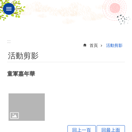
:::
跳到主要內容區塊
進
階
搜
尋
:::
校
首頁
活動剪影
活動剪影
園
動
童軍嘉年華
態
認
識
本
校
表
回上一頁
回最上面